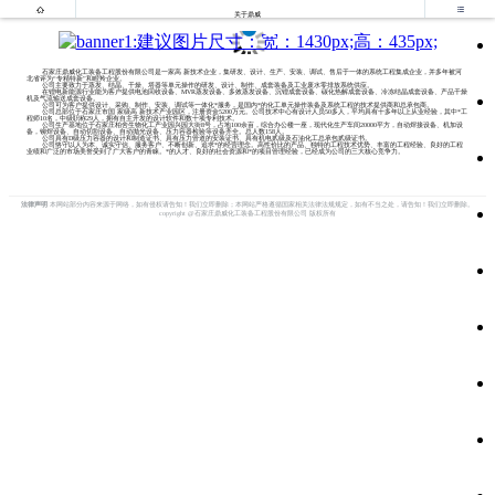


关于鼎威
石家庄鼎威化工装备工程股份有限公司是一家高 新技术企业，集研发、设计、生产、安装、调试、售后于一体的系统工程集成企业，并多年被河
北省评为“专精特新”和瞪羚企业。
公司主要致力于蒸发、结晶、干燥、塔器等单元操作的研发、设计、制作、成套装备及工业废水零排放系统供应。
在锂电新能源行业能为客户提供电池回收设备、MVR蒸发设备、多效蒸发设备、沉锂成套设备、碳化热解成套设备、冷冻结晶成套设备、产品干燥
机及气流输送成套设备。
公司可为客户提供设计、采购、制作、安装、调试等一体化*服务，是国内*的化工单元操作装备及系统工程的技术提供商和总承包商。
公司总部位于石家庄市国 家级高 新技术产业园区，注册资金5200万元。公司技术中心有设计人员50多人，平均具有十多年以上从业经验，其中*工
程师10名，中级职称29人，拥有自主开发的设计软件和数十项专利技术。
公司生产基地位于石家庄柏舍生物化工产业园兴园大街8号，占地100余亩，综合办公楼一座，现代化生产车间20000平方，自动焊接设备、机加设
备，铆焊设备、自动切割设备、自动抛光设备、压力容器检验等设备齐全。总人数158人。
公司具有D级压力容器的设计和制造证书、具有压力管道的安装证书、具有机电贰级及石油化工总承包贰级证书。
公司恪守以人为本、诚实守信、服务客户、不断创新、追求*的经营理念。高性价比的产品、独特的工程技术优势、丰富的工程经验、良好的工程
业绩和广泛的市场美誉受到了广大客户的青睐。*的人才、良好的社会资源和*的项目管理经验，已经成为公司的三大核心竞争力。
法律声明
本网站部分内容来源于网络，如有侵权请告知！我们立即删除；本网站严格遵循国家相关法律法规规定，如有不当之处，请告知！我们立即删除。
copyright @石家庄鼎威化工装备工程股份有限公司 版权所有