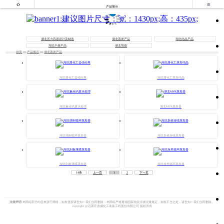


产品展示
湖北压力容器设计及制造
湖北蒸发产品
湖北结晶产品
湖北干燥产品
湖北塔器
首页
>>
产品展示
>>
湖北蒸发产品
湖北煤化工盐硝分离
湖北煤化工蒸发结晶
湖北氯化钙废水处理
湖北MVR蒸发器
湖北强制循环蒸发器
湖北多效连续蒸发器
湖北刮板薄膜蒸发器
湖北自然循环蒸发器
14条
上一页
1
2
下一页
法律声明
本网站部分内容来源于网络，如有侵权请告知！我们立即删除；本网站严格遵循国家相关法律法规规定，如有不当之处，请告知！我们立即删除。
copyright @石家庄鼎威化工装备工程股份有限公司 版权所有