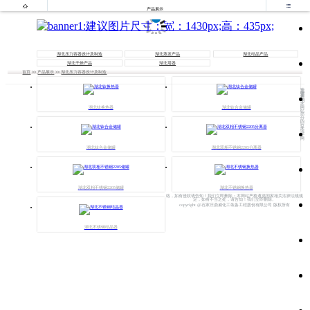


产品展示
湖北压力容器设计及制造
湖北蒸发产品
湖北结晶产品
湖北干燥产品
湖北塔器
首页
>>
产品展示
>>
湖北压力容器设计及制造
法
律
声
明
本
网
湖北钛换热器
湖北钛合金储罐
站
部
分
内
容
来
源
于
网
湖北钛合金储罐
湖北双相不锈钢2205分离器
湖北双相不锈钢2205储罐
湖北不锈钢换热器
络，如有侵权请告知！我们立即删除；本网站严格遵循国家相关法律法规规
定，如有不当之处，请告知！我们立即删除。
copyright @石家庄鼎威化工装备工程股份有限公司 版权所有
湖北不锈钢结晶器