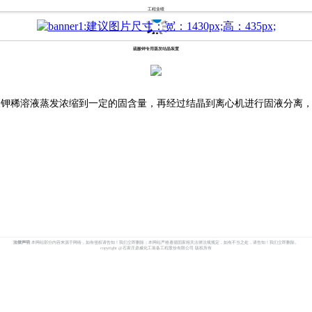
工程业绩
硫酸钾专用蒸发结晶装置
稀溶液蒸发浓缩到一定的固含量，再经过结晶到离心机进行固液分离，
法律声明
本网站部分内容来源于网络，如有侵权请告知！我们立即删除；本网站严格遵循国家相关法律法规规定，如有不当之处，请告知！我们立即删除。
copyright @石家庄鼎威化工装备工程股份有限公司 版权所有