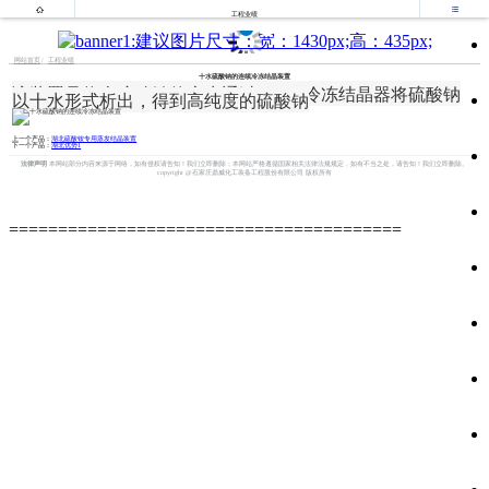


工程业绩
网站首页
工程业绩
十水硫酸钠的连续冷冻结晶装置
该装置是将含硫酸钠的废水通过OSLO冷冻结晶器将硫酸钠
以十水形式析出，得到高纯度的硫酸钠
上一个产品：
湖北硫酸铵专用蒸发结晶装置
下一个产品：
湖北优势1
法律声明
本网站部分内容来源于网络，如有侵权请告知！我们立即删除；本网站严格遵循国家相关法律法规规定，如有不当之处，请告知！我们立即删除。
copyright @石家庄鼎威化工装备工程股份有限公司 版权所有
========================================